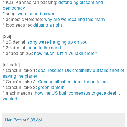
* K.G. Kannabiran passing:
defending dissent and
democracy
* song:
word sound power
* domestic violence:
why are we recalling this man?
* food security:
diluting a right
[2G]
* 2G denial:
sorry we're hanging up on you
* 2G denial:
head in the sand
* dhaba on 2G:
how much is rs 1.76 lakh crore?
[climate]
* Cancún, take 1:
deal rescues UN credibility but falls short of
saving the planet
* Cancún, take 2:
Cancun clinches deal--for polluters
* Cancún, take 3:
green lantern
* machinations:
how the US built consensus to get a deal it
wanted
Hari Batti
at
9:38 AM