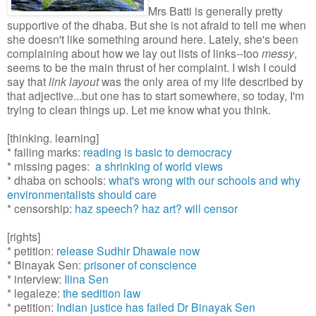
Mrs Batti is generally pretty
supportive of the dhaba. But she is not afraid to tell me when
she doesn't like something around here. Lately, she's been
complaining about how we lay out lists of links--too
messy
,
seems to be the main thrust of her complaint. I wish I could
say that
link layout
was the only area of my life described by
that adjective...but one has to start somewhere, so today, I'm
trying to clean things up. Let me know what you think.
[thinking. learning]
* failing marks:
reading is basic to democracy
* missing pages:
a shrinking of world views
* dhaba on schools:
what's wrong with our schools and why
environmentalists should care
* censorship:
haz speech?
haz art? will censor
[rights]
* petition:
release Sudhir Dhawale now
* Binayak Sen:
prisoner of conscience
* interview:
Ilina Sen
* legaleze:
the sedition law
* petition:
Indian justice has failed Dr Binayak Sen