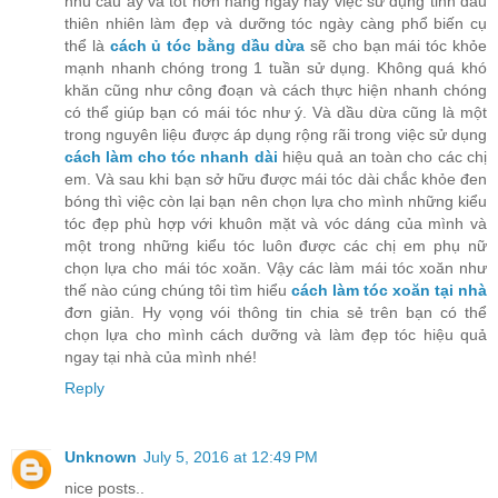
nhu cầu ấy và tốt hơn hẳng ngày nay việc sử dụng tinh dầu
thiên nhiên làm đẹp và dưỡng tóc ngày càng phổ biến cụ
thể là
cách ủ tóc bằng dầu dừa
sẽ cho bạn mái tóc khỏe
mạnh nhanh chóng trong 1 tuần sử dụng. Không quá khó
khăn cũng như công đoạn và cách thực hiện nhanh chóng
có thể giúp bạn có mái tóc như ý. Và dầu dừa cũng là một
trong nguyên liệu được áp dụng rộng rãi trong việc sử dụng
cách làm cho tóc nhanh dài
hiệu quả an toàn cho các chị
em. Và sau khi bạn sở hữu được mái tóc dài chắc khỏe đen
bóng thì việc còn lại bạn nên chọn lựa cho mình những kiểu
tóc đẹp phù hợp với khuôn mặt và vóc dáng của mình và
một trong những kiểu tóc luôn được các chị em phụ nữ
chọn lựa cho mái tóc xoăn. Vậy các làm mái tóc xoăn như
thế nào cúng chúng tôi tìm hiểu
cách làm tóc xoăn tại nhà
đơn giản. Hy vọng vói thông tin chia sẻ trên bạn có thể
chọn lựa cho mình cách dưỡng và làm đẹp tóc hiệu quả
ngay tại nhà của mình nhé!
Reply
Unknown
July 5, 2016 at 12:49 PM
nice posts..